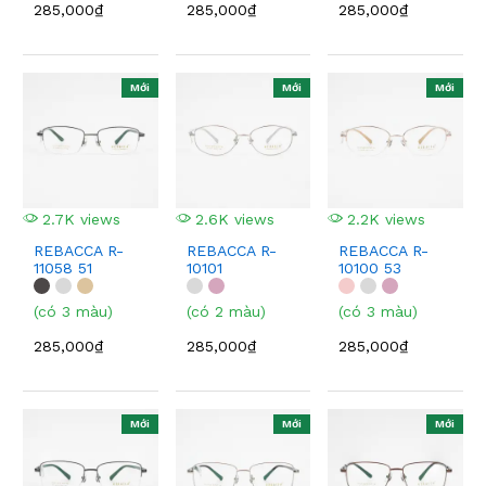
285,000₫
285,000₫
285,000₫
Mới
Mới
Mới
2.7K views
2.6K views
2.2K views
REBACCA R-
REBACCA R-
REBACCA R-
11058 51
10101
10100 53
(có 3 màu)
(có 2 màu)
(có 3 màu)
285,000₫
285,000₫
285,000₫
Mới
Mới
Mới