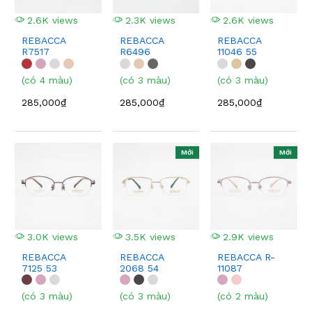
2.6K views
2.3K views
2.6K views
REBACCA
REBACCA
REBACCA
R7517
R6496
11046 55
(có 4 màu)
(có 3 màu)
(có 3 màu)
285,000₫
285,000₫
285,000₫
Mới
Mới
3.0K views
3.5K views
2.9K views
REBACCA
REBACCA
REBACCA R-
7125 53
2068 54
11087
(có 3 màu)
(có 3 màu)
(có 2 màu)