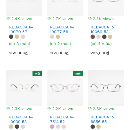
2.4K views
2.7K views
2.3K views
REBACCA R-
REBACCA R-
REBACCA R-
10079 57
10077 56
10069 53
(có 3 màu)
(có 2 màu)
(có 4 màu)
285,000₫
285,000₫
285,000₫
Mới
Mới
2.3K views
2.2K views
2.8K views
REBACCA R-
REBACCA R-
REBACCA R-
10039 53
7514 52
6856 55