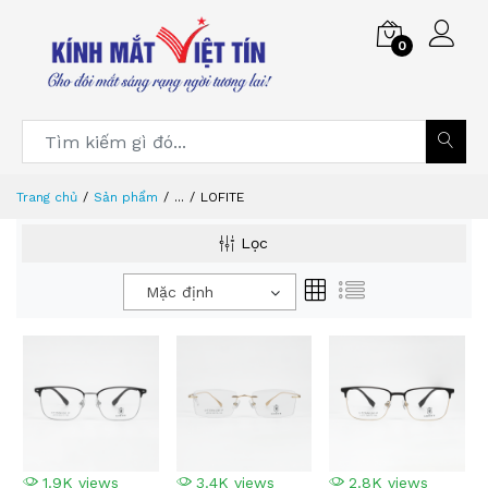
0
Trang chủ
Sản phẩm
...
LOFITE
Lọc
Mặc định
1.9K views
3.4K views
2.8K views