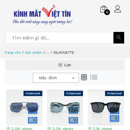
0
Trang chủ
Sản phẩm
...
SILHOUETTE
Lọc
Mặc định
Polarized
Polarized
Polarized
2.0K views
2.0K views
2.1K views