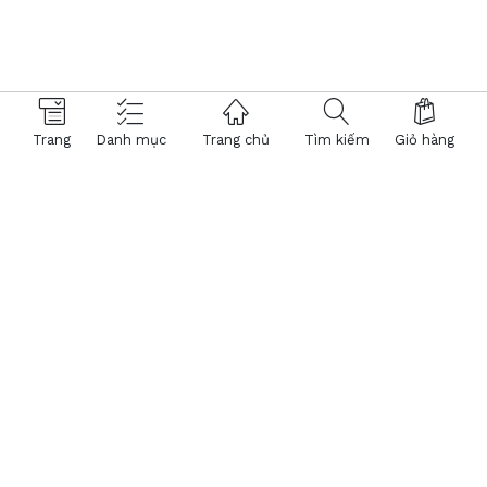
Trang
Danh mục
Trang chủ
Tìm kiếm
Giỏ hàng
© 2026 Hệ thống Kính Mắt Việt Tín. Powered by
NTMTech
375.345
- KHÁCH HÀNG
® Trang TMĐT đã chứng nhận bởi BCT