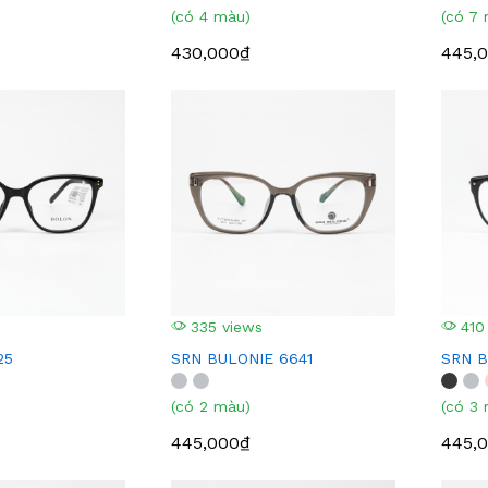
(có 4 màu)
(có 7
430,000₫
445,
335 views
410
25
SRN BULONIE 6641
SRN B
(có 2 màu)
(có 3
445,000₫
445,