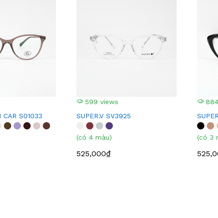
599 views
884
 CAR S01033
SUPER.V SV3925
SUPER
(có 4 màu)
(có 3
525,000₫
525,