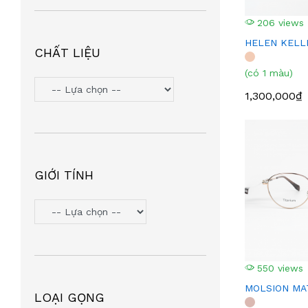
LUCKY
(2)
MOLSION
(12)
206 views
HELEN KELL
STEPPER
(1)
CHẤT LIỆU
(có 1 màu)
1,300,000₫
GIỚI TÍNH
550 views
MOLSION MA
LOẠI GỌNG