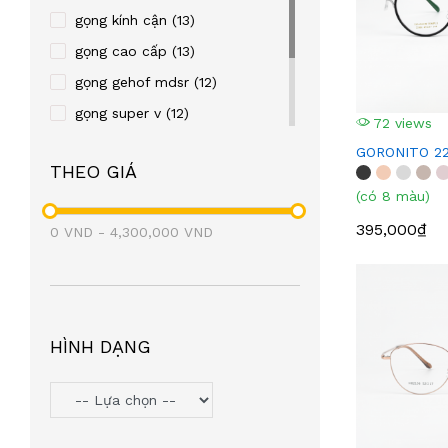
PALNDER
(2)
gọng kính cận
(13)
SULWHACELL
(1)
gọng cao cấp
(13)
JILL STUART
(1)
gọng gehof mdsr
(12)
VOGUE
(3)
gọng super v
(12)
72 views
ARMANI EXCHANGE
(1)
gọng bolon
(10)
GORONITO 22
THEO GIÁ
BOLON
(18)
gọng kính bolon
(9)
(có 8 màu)
CADILLAC
(2)
gọng eight
(7)
395,000₫
0
VND
CHARMANT
-
4,300,000
(2)
VND
GORONITO
(1)
FAME OF WAR
(1)
FURLA
(1)
HÌNH DẠNG
HELEN KELLER
(4)
SCHWARTZ
(1)
LEECOOPER
(7)