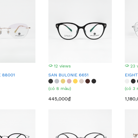
12 views
23 
 88001
SAN BULONIE 6651
EIGHT
(có 8 màu)
(có 3
445,000₫
1,180