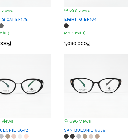
 views
533 views
-G CAI BF178
EIGHT-G BF164
 màu)
(có 1 màu)
,000₫
1,080,000₫
 views
696 views
ULONIE 6642
SAN BULONIE 6639