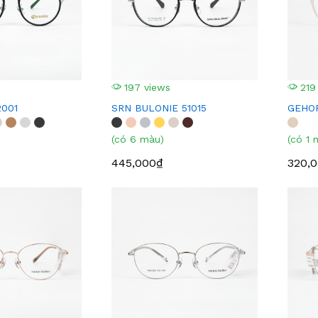
197 views
219
001
SRN BULONIE 51015
GEHOF
(có 6 màu)
(có 1 
445,000₫
320,