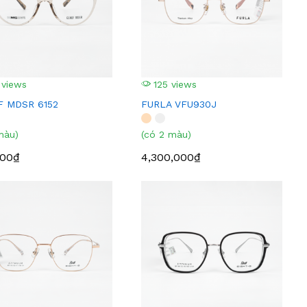
 views
125 views
 MDSR 6152
FURLA VFU930J
màu)
(có 2 màu)
000₫
4,300,000₫