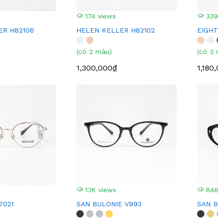
174 views
339
ER H82106
HELEN KELLER H82102
EIGHT
(có 2 màu)
(có 3
1,300,000₫
1,180
1.1K views
846
7021
SAN BULONIE V993
SAN B