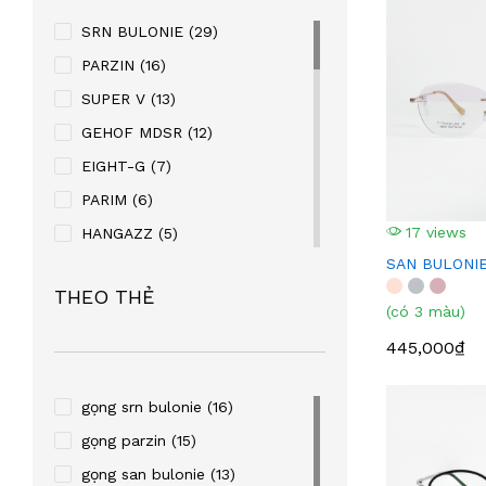
SRN BULONIE
(29)
PARZIN
(16)
SUPER V
(13)
GEHOF MDSR
(12)
EIGHT-G
(7)
PARIM
(6)
17 views
HANGAZZ
(5)
SAN BULONIE
BROMA
(5)
THEO THẺ
OLD FASHION CAR
(5)
(có 3 màu)
FRENDISS
(3)
445,000₫
BAOGELI
(3)
MANAKO
(3)
gọng srn bulonie
(16)
REBACCA
(3)
gọng parzin
(15)
MINGLE
(2)
gọng san bulonie
(13)