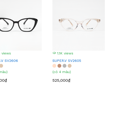
 views
1.1K views
.V SV2606
SUPER.V SV2605
 màu)
(có 4 màu)
000₫
525,000₫