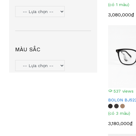
(có 1 màu)
3,080,000₫
MÀU SẮC
537 views
BOLON BJ52
(có 3 màu)
3,180,000₫