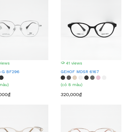
views
41 views
-G BF296
GEHOF MDSR 6167
 màu)
(có 8 màu)
,000₫
320,000₫