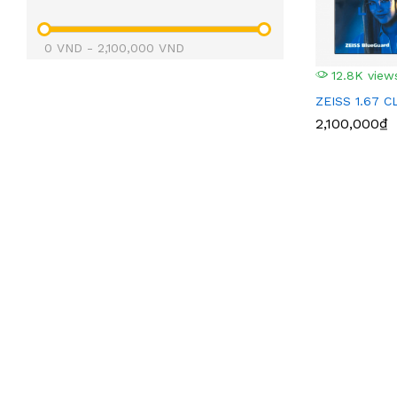
zeiss mắt siêu mỏng
(1)
0
VND
-
2,100,000
VND
12.8K view
ZEISS 1.67 
2,100,000₫