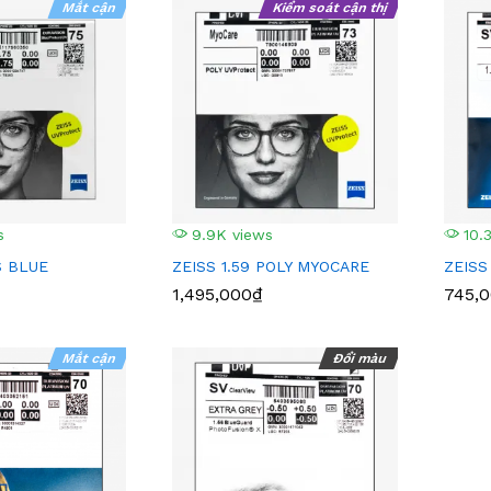
Mắt cận
Kiểm soát cận thị
s
9.9K views
10.
S BLUE
ZEISS 1.59 POLY MYOCARE
ZEISS
1,495,000₫
745,
Mắt cận
Đổi màu