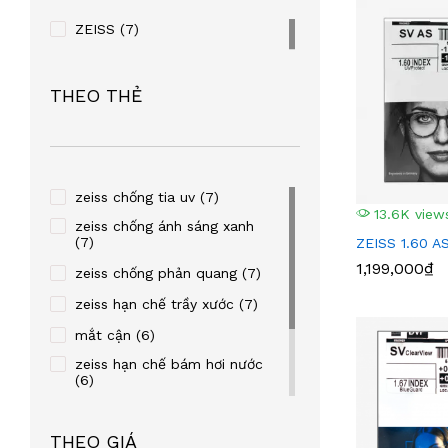
ZEISS
(7)
THEO THẺ
zeiss chống tia uv
(7)
13.6K view
zeiss chống ánh sáng xanh
(7)
ZEISS 1.60 A
1,199,000₫
zeiss chống phản quang
(7)
zeiss hạn chế trầy xước
(7)
mắt cận
(6)
zeiss hạn chế bám hơi nước
(6)
zeiss mắt mỏng
(3)
THEO GIÁ
đơn tròng
(3)