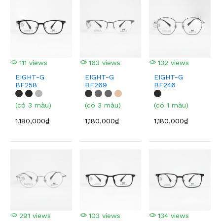
111 views
163 views
132 views
EIGHT-G
EIGHT-G
EIGHT-G
BF258
BF269
BF246
(có 3 màu)
(có 3 màu)
(có 1 màu)
1,180,000₫
1,180,000₫
1,180,000₫
291 views
103 views
134 views