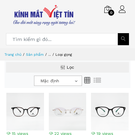
0
Trang chủ
Sản phẩm
...
Loại gọng
Lọc
Mặc định
15 views
22 views
19 views