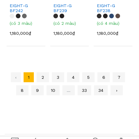
EIGHT-G
EIGHT-G
EIGHT-G
BF242
BF239
BF238
(có 3 màu)
(có 2 màu)
(có 4 màu)
1,180,000₫
1,180,000₫
1,180,000₫
‹
1
2
3
4
5
6
7
8
9
10
...
33
34
›
© 2026 Hệ thống Kính Mắt Việt Tín. Powered by