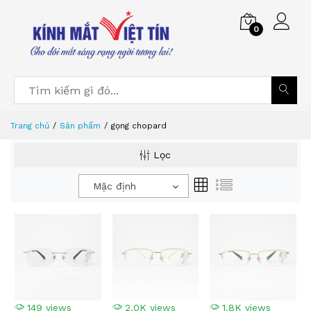
0
Trang chủ
Sản phẩm
gọng chopard
Lọc
Mặc định
149 views
2.0K views
1.8K views