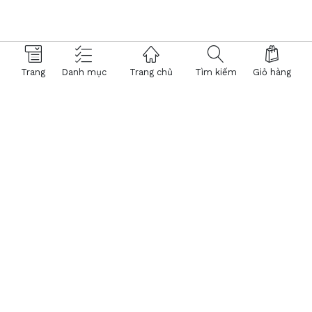
Trang
Danh mục
Trang chủ
Tìm kiếm
Giỏ hàng
© 2026 Hệ thống Kính Mắt Việt Tín. Powered by
NTMTech
359.268
- KHÁCH HÀNG
® Trang TMĐT đã chứng nhận bởi BCT