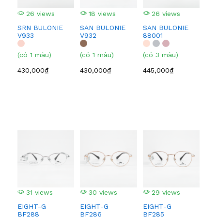
26 views
18 views
26 views
2
SRN BULONIE
SAN BULONIE
SAN BULONIE
SA
V933
V932
88001
210
(có 1 màu)
(có 1 màu)
(có 3 màu)
(có
430,000₫
430,000₫
445,000₫
445
31 views
30 views
29 views
2
EIGHT-G
EIGHT-G
EIGHT-G
EI
BF288
BF286
BF285
BF