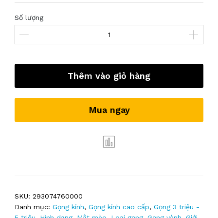
Số lượng
Thêm vào giỏ hàng
Mua ngay
SKU:
293074760000
Danh mục:
Gọng kính
,
Gọng kính cao cấp
,
Gọng 3 triệu -
5 triệu
,
Hình dạng
,
Mắt mèo
,
Loại gọng
,
Gọng vành
,
Giới