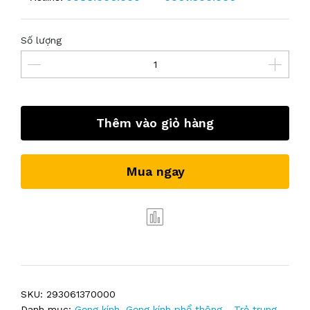
Số lượng
Thêm vào giỏ hàng
Mua ngay
SKU:
293061370000
Danh mục:
Gọng kính
,
Gọng kính phổ thông - Trẻ trung
,