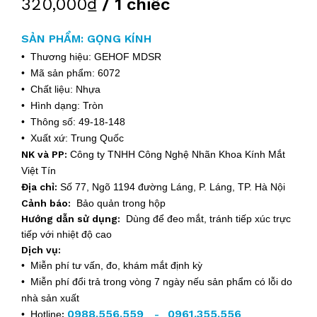
320,000₫
/ 1 chiếc
SẢN PHẨM: GỌNG KÍNH
• Thương hiệu: GEHOF MDSR
• Mã sản phẩm: 6072
• Chất liệu: Nhựa
• Hình dạng: Tròn
• Thông số: 49-18-148
• Xuất xứ: Trung Quốc
NK và PP:
Công ty TNHH Công Nghệ Nhãn Khoa Kính Mắt
Việt Tín
Địa chỉ:
Số 77, Ngõ 1194 đường Láng, P. Láng, TP. Hà Nội
Cảnh báo:
Bảo quản trong hộp
Hướng dẫn sử dụng:
Dùng để đeo mắt, tránh tiếp xúc trực
tiếp với nhiệt độ cao
Dịch vụ:
• Miễn phí tư vấn, đo, khám mắt định kỳ
• Miễn phí đổi trả trong vòng 7 ngày nếu sản phẩm có lỗi do
nhà sản xuất
0988.556.559
0961.355.556
• Hotline
:
-