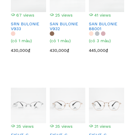
67 views
25 views
41 views
3
SRN BULONIE
SAN BULONIE
SAN BULONIE
SA
V933
V932
88001
210
(có 1 màu)
(có 1 màu)
(có 3 màu)
(có
430,000₫
430,000₫
445,000₫
445
35 views
35 views
31 views
3
EIGHT-G
EIGHT-G
EIGHT-G
EI