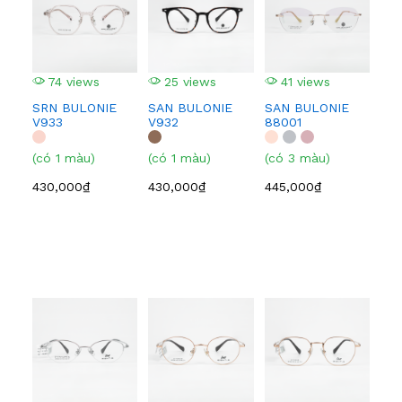
74 views
25 views
41 views
3
SRN BULONIE
SAN BULONIE
SAN BULONIE
SA
V933
V932
88001
210
(có 1 màu)
(có 1 màu)
(có 3 màu)
(có
430,000₫
430,000₫
445,000₫
445
3
EI
BF
(có