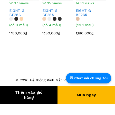
37 views
35 views
31 views
1,0
EIGHT-G
EIGHT-G
EIGHT-G
BF288
BF286
BF285
(có 3 màu)
(có 4 màu)
(có 1 màu)
1,180,000₫
1,180,000₫
1,180,000₫
💬 Chat với chúng tôi
© 2026 Hệ thống Kính Mắt Việt Tín. Powered by
NTMTech
Thêm vào giỏ
Mua ngay
388.515
- KHÁCH HÀNG
hàng
® Trang TMĐT đã chứng nhận bởi BCT