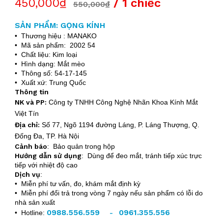
450,000₫
/ 1 chiếc
550,000₫
SẢN PHẨM: GỌNG KÍNH
• Thương hiệu : MANAKO
• Mã sản phẩm: 2002 54
• Chất liệu: Kim loại
• Hình dạng: Mắt mèo
• Thông số: 54-17-145
• Xuất xứ: Trung Quốc
Thông tin
NK và PP:
Công ty TNHH Công Nghệ Nhãn Khoa Kính Mắt
Việt Tín
Địa chỉ:
Số 77, Ngõ 1194 đường Láng, P. Láng Thượng, Q.
Đống Đa, TP. Hà Nội
Cảnh báo
: Bảo quản trong hộp
Hướng dẫn sử dụng
: Dùng để đeo mắt, tránh tiếp xúc trực
tiếp với nhiệt độ cao
Dịch vụ
:
• Miễn phí tư vấn, đo, khám mắt định kỳ
• Miễn phí đổi trả trong vòng 7 ngày nếu sản phẩm có lỗi do
nhà sản xuất
0988.556.559
0961.355.556
• Hotline:
-