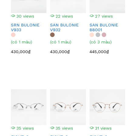
30 views
22 views
27 views
3
SRN BULONIE
SAN BULONIE
SAN BULONIE
SA
V933
V932
88001
210
(có 1 màu)
(có 1 màu)
(có 3 màu)
(có
430,000₫
430,000₫
445,000₫
445
35 views
35 views
31 views
3