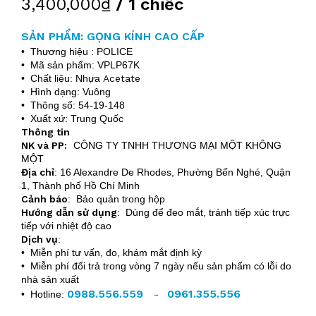
3,400,000₫
/ 1 chiếc
SẢN PHẨM: GỌNG KÍNH CAO CẤP
• Thương hiệu : POLICE
• Mã sản phẩm: VPLP67K
• Chất liệu: Nhựa
Acetate
• Hình dạng: Vuông
• Thông số: 54-19-148
• Xuất xứ: Trung Quốc
Thông tin
NK và PP:
CÔNG TY TNHH THƯƠNG MẠI MỘT KHÔNG
MỘT
Địa chỉ
:
16 Alexandre De Rhodes, Phường Bến Nghé, Quận
1, Thành phố Hồ Chí Minh
Cảnh báo
: Bảo quản trong hộp
Hướng dẫn sử dụng
: Dùng để đeo mắt, tránh tiếp xúc trực
tiếp với nhiệt độ cao
Dịch vụ
:
• Miễn phí tư vấn, đo, khám mắt định kỳ
• Miễn phí đổi trả trong vòng 7 ngày nếu sản phẩm có lỗi do
nhà sản xuất
0988.556.559
0961.355.556
• Hotline:
-