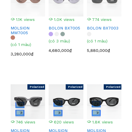
1.1K views
1.0K views
774 views
5
MOLSION
BOLON BX7005
BOLON BX7003
BO
MM7005
(có 3 màu)
(có 1 màu)
(có
(có 1 màu)
4,680,000₫
5,880,000₫
4,0
3,280,000₫
Polarized
Polarized
Polarized
746 views
620 views
1.8K views
1
MOLSION
MOLSION
MOLSION
BO