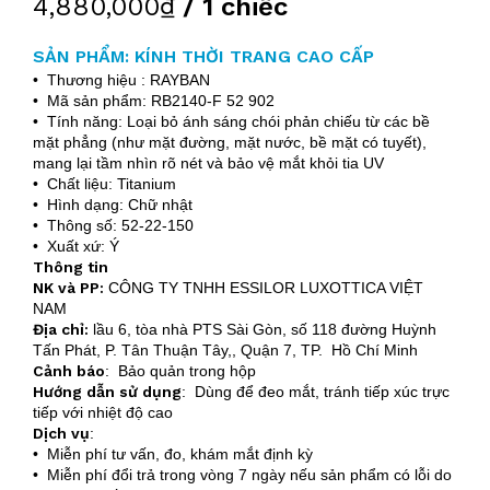
4,880,000₫
/ 1 chiếc
SẢN PHẨM: KÍNH THỜI TRANG CAO CẤP
• Thương hiệu : RAYBAN
• Mã sản phẩm: RB2140-F 52 902
• Tính năng: Loại bỏ ánh sáng chói phản chiếu từ các bề
mặt phẳng (như mặt đường, mặt nước, bề mặt có tuyết),
mang lại tầm nhìn rõ nét và bảo vệ mắt khỏi tia UV
• Chất liệu: Titanium
• Hình dạng: Chữ nhật
• Thông số: 52-22-150
• Xuất xứ: Ý
Thông tin
NK và PP:
CÔNG TY TNHH ESSILOR LUXOTTICA VIỆT
NAM
Địa chỉ:
lầu 6, tòa nhà PTS Sài Gòn, số 118 đường Huỳnh
Tấn Phát, P. Tân Thuận Tây,, Quận 7, TP. Hồ Chí Minh
Cảnh báo
: Bảo quản trong hộp
Hướng dẫn sử dụng
: Dùng để đeo mắt, tránh tiếp xúc trực
tiếp với nhiệt độ cao
Dịch vụ
:
• Miễn phí tư vấn, đo, khám mắt định kỳ
• Miễn phí đổi trả trong vòng 7 ngày nếu sản phẩm có lỗi do